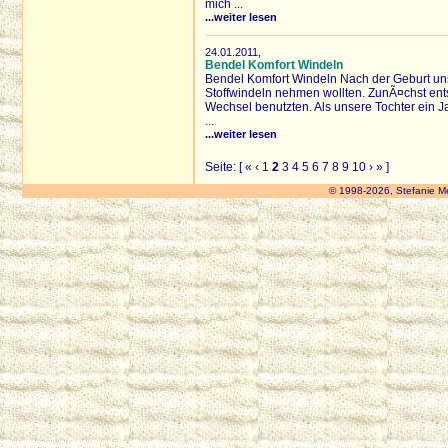
mich ...
...weiter lesen
24.01.2011,
Bendel Komfort Windeln
Bendel Komfort Windeln Nach der Geburt unse
Stoffwindeln nehmen wollten. ZunÃ¤chst entsc
Wechsel benutzten. Als unsere Tochter ein Jah
...
...weiter lesen
Seite: [
«
‹
1
2
3
4
5
6
7
8
9
10
›
»
]
© 1998-2026, Stefanie M