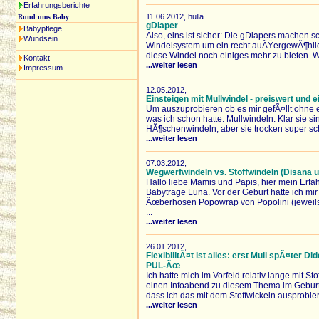
Erfahrungsberichte
11.06.2012, hulla
Rund ums Baby
gDiaper
Babypflege
Also, eins ist sicher: Die gDiapers machen s
Wundsein
Windelsystem um ein recht auÃŸergewÃ¶hli
diese Windel noch einiges mehr zu bieten. W
Kontakt
...weiter lesen
Impressum
12.05.2012,
Einsteigen mit Mullwindel - preiswert und e
Um auszuprobieren ob es mir gefÃ¤llt ohne
was ich schon hatte: Mullwindeln. Klar sie si
HÃ¶schenwindeln, aber sie trocken super sch
...weiter lesen
07.03.2012,
Wegwerfwindeln vs. Stoffwindeln (Disana 
Hallo liebe Mamis und Papis, hier mein Erf
Babytrage Luna. Vor der Geburt hatte ich mir
Ãœberhosen Popowrap von Popolini (jeweils
...
...weiter lesen
26.01.2012,
FlexibilitÃ¤t ist alles: erst Mull spÃ¤ter
PUL-Ãœ
Ich hatte mich im Vorfeld relativ lange mit 
einen Infoabend zu diesem Thema im Gebur
dass ich das mit dem Stoffwickeln ausprobiere
...weiter lesen