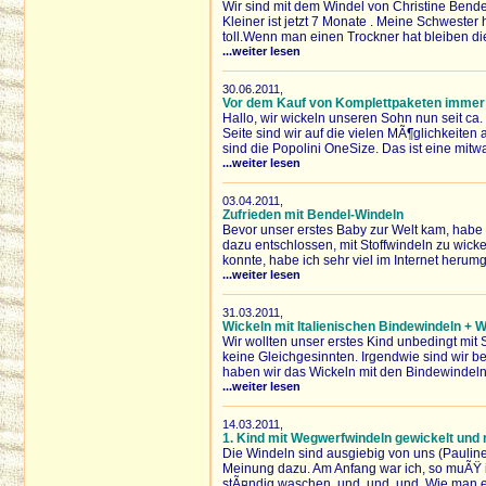
Wir sind mit dem Windel von Christine Bende
Kleiner ist jetzt 7 Monate . Meine Schwester 
toll.Wenn man einen Trockner hat bleiben di
...weiter lesen
30.06.2011,
Vor dem Kauf von Komplettpaketen immer 
Hallo, wir wickeln unseren Sohn nun seit ca.
Seite sind wir auf die vielen MÃ¶glichkeite
sind die Popolini OneSize. Das ist eine mitw
...weiter lesen
03.04.2011,
Zufrieden mit Bendel-Windeln
Bevor unser erstes Baby zur Welt kam, hab
dazu entschlossen, mit Stoffwindeln zu wic
konnte, habe ich sehr viel im Internet herumg
...weiter lesen
31.03.2011,
Wickeln mit Italienischen Bindewindeln +
Wir wollten unser erstes Kind unbedingt mit 
keine Gleichgesinnten. Irgendwie sind wir bei
haben wir das Wickeln mit den Bindewindel
...weiter lesen
14.03.2011,
1. Kind mit Wegwerfwindeln gewickelt und
Die Windeln sind ausgiebig von uns (Pauline
Meinung dazu. Am Anfang war ich, so muÃŸ ic
stÃ¤ndig waschen, und, und, und. Wie man 