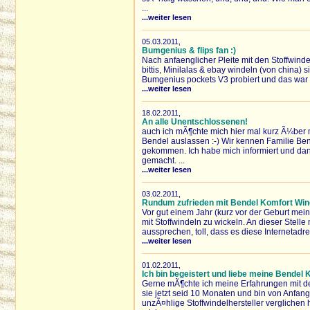
...
...weiter lesen
05.03.2011,
Bumgenius & flips fan :)
Nach anfaenglicher Pleite mit den Stoffwindel
bittis, Minilalas & ebay windeln (von china)
Bumgenius pockets V3 probiert und das war d
...weiter lesen
18.02.2011,
An alle Unentschlossenen!
auch ich mÃ¶chte mich hier mal kurz Ã¼ber 
Bendel auslassen :-) Wir kennen Familie Be
gekommen. Ich habe mich informiert und da
gemacht. ...
...weiter lesen
03.02.2011,
Rundum zufrieden mit Bendel Komfort Win
Vor gut einem Jahr (kurz vor der Geburt mei
mit Stoffwindeln zu wickeln. An dieser Stell
aussprechen, toll, dass es diese Internetadre
...weiter lesen
01.02.2011,
Ich bin begeistert und liebe meine Bendel 
Gerne mÃ¶chte ich meine Erfahrungen mit de
sie jetzt seid 10 Monaten und bin von Anfang
unzÃ¤hlige Stoffwindelhersteller verglichen