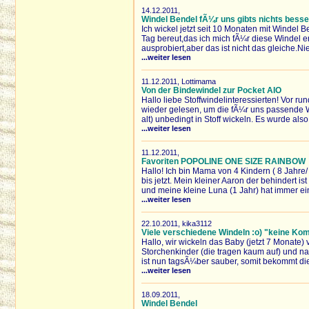
14.12.2011,
Windel Bendel fÃ¼r uns gibts nichts bess
Ich wickel jetzt seit 10 Monaten mit Windel B
Tag bereut,das ich mich fÃ¼r diese Windel 
ausprobiert,aber das ist nicht das gleiche.Ni
...weiter lesen
11.12.2011, Lottimama
Von der Bindewindel zur Pocket AIO
Hallo liebe Stoffwindelinteressierten! Vor r
wieder gelesen, um die fÃ¼r uns passende Wi
alt) unbedingt in Stoff wickeln. Es wurde also 
...weiter lesen
11.12.2011,
Favoriten POPOLINE ONE SIZE RAINBOW
Hallo! Ich bin Mama von 4 Kindern ( 8 Jahre/
bis jetzt. Mein kleiner Aaron der behindert 
und meine kleine Luna (1 Jahr) hat immer ei
...weiter lesen
22.10.2011, kika3112
Viele verschiedene Windeln :o) "keine Ko
Hallo, wir wickeln das Baby (jetzt 7 Monate
Storchenkinder (die tragen kaum auf) und n
ist nun tagsÃ¼ber sauber, somit bekommt die 
...weiter lesen
18.09.2011,
Windel Bendel