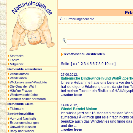
Erf
›
Erfahrungsberichte
Text-Vorschau ausblenden
Startseite
Forum
Seite: [
«
‹
1
2
3
4
5
6
7
8
9
10
›
»
]
Mitglieder
Stoffwindeln kennenlernen
Windelaufbau
27.06.2012,
Windelarten
Italienische Bindewindeln und WollÃ¼berhos
Wickelsysteme/-Produkte
Unsere Hebamme hatte uns bereits vor der G
Die Qual der Wahl
hat sie eigene Erfahrung damit, da sie ihre
Häufige Fragen
bei meiner Tochter ein Risiko auf HÃ¼ftdyspl
Windelwaschküche
...weiter lesen
Windeln selber herstellen
Stoffwindeln kaufen
14.06.2012,
Flohmarkt
Windel Bendel Molton
Ich wickle jetzt seit 16 Monaten mit den Wi
Entscheidungshilfen
zufrieden.FÃ¼r mich gibt es einfach nichts 
Vor- und Nachteile
benutze auch das Windelvlies und finde das
Expertenmeinungen
und die ...
Umweltdiskussion
...weiter lesen
Baby und Windel