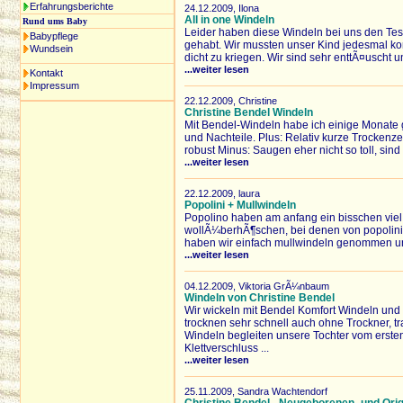
Erfahrungsberichte
24.12.2009, Ilona
All in one Windeln
Rund ums Baby
Leider haben diese Windeln bei uns den Tes
Babypflege
gehabt. Wir mussten unser Kind jedesmal ko
Wundsein
dicht zu kriegen. Wir sind sehr enttÃ¤uscht
...weiter lesen
Kontakt
Impressum
22.12.2009, Christine
Christine Bendel Windeln
Mit Bendel-Windeln habe ich einige Monate 
und Nachteile. Plus: Relativ kurze Trockenze
robust Minus: Saugen eher nicht so toll, sind
...weiter lesen
22.12.2009, laura
Popolini + Mullwindeln
Popolino haben am anfang ein bisschen viel
wollÃ¼berhÃ¶schen, bei denen von popolini h
haben wir einfach mullwindeln genommen und
...weiter lesen
04.12.2009, Viktoria GrÃ¼nbaum
Windeln von Christine Bendel
Wir wickeln mit Bendel Komfort Windeln und 
trocknen sehr schnell auch ohne Trockner, tr
Windeln begleiten unsere Tochter vom erste
Klettverschluss ...
...weiter lesen
25.11.2009, Sandra Wachtendorf