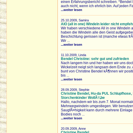
einen Erfahrungsbericht schreiben. *Bendel Bi
auch nicht, wenn ich ehrlich bin. Auf jeden Fa
...weiter lesen
25.10.2009, Samira
AIO (all in one) Windeln leider nicht empfe
Wir haben verschiedene All in one Windeln a
haben die Windeln alle den Geist aufgegeben
Beschichtung gerissen ist (manche etwas frÃ
Wir ...
...weiter lesen
11.10.2009, Linda
Bendel Christine: sehr gut und zufrieden
Nach langem hin und her haben wir uns doch
Wickelzeit neigt sich langsam dem Ende zu.
bunt von Christine Bendel kÃ¶nnen wir posit
bis ...
...weiter lesen
28.09.2009, Stephie
Christine Bendel, Hu-da PUL Schlupfhose
Storchenkinder WollÃ¼be
Hallo, nachdem wir bis zum 7. Monat normal
Mehrwegwindeln umgestiegen. Wir benutzen d
SaugfÃ¤higkeit kann durch mehrere Einlage 
Bodies noch ...
...weiter lesen
20.09.2009, Anne
Christine Bendel