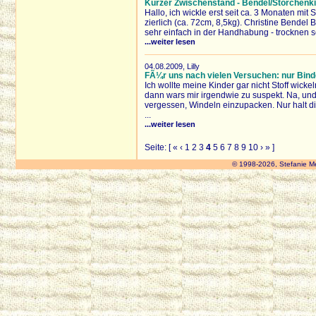
Kurzer Zwischenstand - Bendel/Storchenk
Hallo, ich wickle erst seit ca. 3 Monaten mit 
zierlich (ca. 72cm, 8,5kg). Christine Bendel 
sehr einfach in der Handhabung - trocknen seh
...weiter lesen
04.08.2009, Lilly
FÃ¼r uns nach vielen Versuchen: nur Bin
Ich wollte meine Kinder gar nicht Stoff wick
dann wars mir irgendwie zu suspekt. Na, u
vergessen, Windeln einzupacken. Nur halt d
...
...weiter lesen
Seite: [
«
‹
1
2
3
4
5
6
7
8
9
10
›
»
]
© 1998-2026, Stefanie M