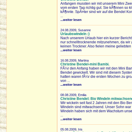
Anfangen mussten wir mit unserem Mini Zwe
vom ersten Tag richtig gut. Sie kÃ¶nnen so 
kÃ¶nnte. SpÃ¤ter sind wir auf die Bendel K
...
...weiter lesen
24.08.2009, Susanne
Urlaubswindeln :)
Nach unserem Urlaub hier ein kurzer Bericht
nur schnelltrocknende mitzunehmen, da wir
keinen Trockner. Also fielen meine geliebten
...weiter lesen
16.08.2009, Martina
Christine Bendel-mini Bambi.
FÃ¼r den Anfang haben wir mit den Mini Ba
Bendel gewickelt. Wir sind mit diesem Syst
hatten waren fÃ¼r die ersten Wochen zu groÃ
von ...
...weiter lesen
08.08.2009, Emilia
Christine Bendel: Bio Windeln mitwachsen
Wir wickeln seit fast 2 Jahren mit den Bio 
Windeln sind mitwachsend. Unser Sohn war v
Windeln haben sich mit dem Wachstum unsere
...
...weiter lesen
05.08.2009, Iris