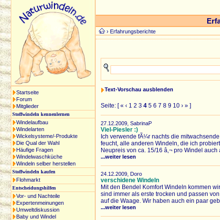
Erf
›
Erfahrungsberichte
Text-Vorschau ausblenden
Startseite
Forum
Seite: [
«
‹
1
2
3
4
5
6
7
8
9
10
›
»
]
Mitglieder
Stoffwindeln kennenlernen
Windelaufbau
27.12.2009, SabrinaP
Windelarten
Viel-Piesler :)
Wickelsysteme/-Produkte
Ich verwende fÃ¼r nachts die mitwachsende
Die Qual der Wahl
feucht, alle anderen Windeln, die ich probi
Häufige Fragen
Neupreis von ca. 15/16 â‚¬ pro Windel auch a
Windelwaschküche
...weiter lesen
Windeln selber herstellen
Stoffwindeln kaufen
24.12.2009, Doro
Flohmarkt
verschidene Windeln
Mit den Bendel Komfort Windeln kommen wir 
Entscheidungshilfen
sind immer als erste trocken und passen von
Vor- und Nachteile
auf die Waage. Wir haben auch ein paar gebr
Expertenmeinungen
...weiter lesen
Umweltdiskussion
Baby und Windel