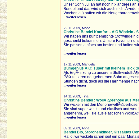
Christine Bendel - Neugeborenen- und Orig
Unser Sohn Julian hat noch nix anderes an s
Bendel und das wird sich auch nicht Ã¤ndern b
Wochen alt) hatten wir die Neugeborenenwinde
...weiter lesen
22.11.2009, Mona
Christine Bendel Komfort - AIO Windeln - 
Wir haben uns buntgemischte Stoffwindeln g
geschenkt bekommen. Unsere Favoriten sind 
Sie passen einfach am besten und halten wir
...
...weiter lesen
17.11.2009, Manuela
Bumgenius AIO: super mit kleinem Trick ;
Als ErgÃ¤nzung zu unserem StoffwindelhÃ¶s
fÃ¼r unseren neugeborenen Sohn angeschaff
Stunden dicht, doch als die Harnmenge nach 
...weiter lesen
14.11.2009, Tina
Christine Bendel : WollÃ¼berhose aus Mer
Wir wickeln mit den MerionowollÃ¼berhosen
Sie sind super weich und elastisch und wer
angenehm, weil sie aus elastischen WollbÃ¼n
...weiter lesen
09.11.2009, Anna
Bendel Bio, Storchenkinder, Kissaluvs Co
Hallo, wir wickeln schon seit ein paar Mona