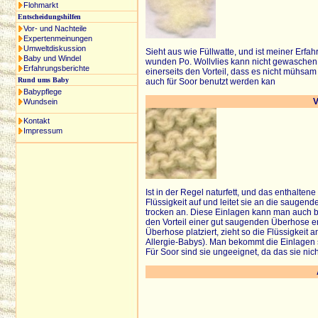
Flohmarkt
Entscheidungshilfen
Vor- und Nachteile
Expertenmeinungen
Umweltdiskussion
Sieht aus wie Füllwatte, und ist meiner Erfa
Baby und Windel
wunden Po. Wollvlies kann nicht gewaschen 
Erfahrungsberichte
einerseits den Vorteil, dass es nicht mühsa
Rund ums Baby
auch für Soor benutzt werden kan
Babypflege
V
Wundsein
Kontakt
Impressum
Ist in der Regel naturfett, und das enthalten
Flüssigkeit auf und leitet sie an die saugende
trocken an. Diese Einlagen kann man auch 
den Vorteil einer gut saugenden Überhose er
Überhose platziert, zieht so die Flüssigkeit a
Allergie-Babys). Man bekommt die Einlagen sc
Für Soor sind sie ungeeignet, da das sie ni