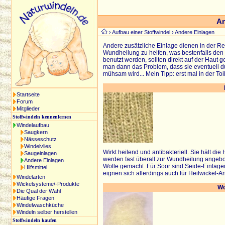
An
›
Aufbau einer Stoffwindel
› Andere Einlagen
Andere zusätzliche Einlage dienen in der Reg
Wundheilung zu helfen, was bestenfalls den 
benutzt werden, sollten direkt auf der Haut
man dann das Problem, dass sie eventuell 
mühsam wird... Mein Tipp: erst mal in der Toi
Startseite
Forum
Mitglieder
Stoffwindeln kennenlernen
Windelaufbau
Saugkern
Nässeschutz
Windelvlies
Wirkt heilend und antibakteriell. Sie hält die
Saugeinlagen
werden fast überall zur Wundheilung angebo
Andere Einlagen
Wolle gemacht. Für Soor sind Seide-Einlage
Hilfsmittel
eignen sich allerdings auch für Heilwickel
Windelarten
Wickelsysteme/-Produkte
Wo
Die Qual der Wahl
Häufige Fragen
Windelwaschküche
Windeln selber herstellen
Stoffwindeln kaufen