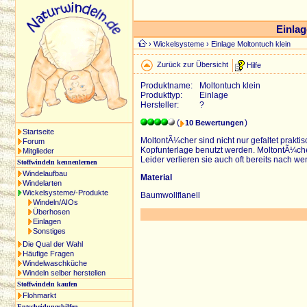
Einlag
›
Wickelsysteme
› Einlage Moltontuch klein
Zurück zur Übersicht
Hilfe
Produktname:
Moltontuch klein
Produkttyp:
Einlage
Hersteller:
?
(
)
10 Bewertungen
Startseite
MoltontÃ¼cher sind nicht nur gefaltet prakti
Forum
Kopfunterlage benutzt werden. MoltontÃ¼che
Mitglieder
Leider verlieren sie auch oft bereits nach 
Stoffwindeln kennenlernen
Windelaufbau
Material
Windelarten
Wickelsysteme/-Produkte
Baumwollflanell
Windeln/AIOs
Überhosen
Einlagen
Sonstiges
Die Qual der Wahl
Häufige Fragen
Windelwaschküche
Windeln selber herstellen
Stoffwindeln kaufen
Flohmarkt
Entscheidungshilfen