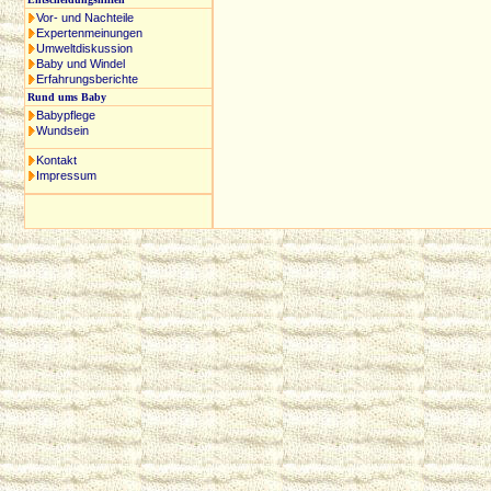
Vor- und Nachteile
Expertenmeinungen
Umweltdiskussion
Baby und Windel
Erfahrungsberichte
Rund ums Baby
Babypflege
Wundsein
Kontakt
Impressum