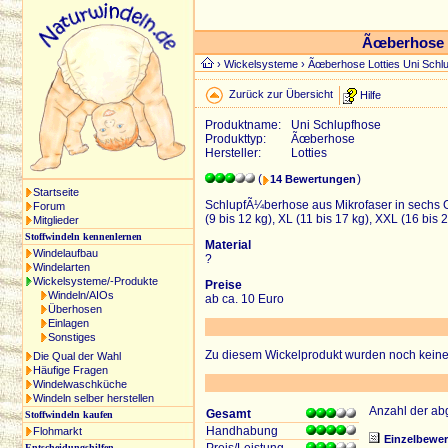
Ãœberhose L
›
Wickelsysteme
› Ãœberhose Lotties Uni Schl
Zurück zur Übersicht
Hilfe
Produktname:
Uni Schlupfhose
Produkttyp:
Ãœberhose
Hersteller:
Lotties
(
)
14 Bewertungen
Startseite
SchlupfÃ¼berhose aus Mikrofaser in sechs GrÃ
Forum
(9 bis 12 kg), XL (11 bis 17 kg), XXL (16 bis 2
Mitglieder
Stoffwindeln kennenlernen
Material
Windelaufbau
?
Windelarten
Wickelsysteme/-Produkte
Preise
Windeln/AIOs
ab ca. 10 Euro
Überhosen
Einlagen
Sonstiges
Zu diesem Wickelprodukt wurden noch keine B
Die Qual der Wahl
Häufige Fragen
Windelwaschküche
Windeln selber herstellen
Anzahl der a
Gesamt
Stoffwindeln kaufen
Handhabung
Flohmarkt
Einzelbewe
Entscheidungshilfen