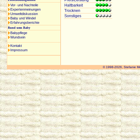
Preis/Leistung
Vor- und Nachteile
Haltbarkeit
Expertenmeinungen
Trocknen
Umweltdiskussion
Sonstiges
Baby und Windel
Erfahrungsberichte
Rund ums Baby
Babypflege
Wundsein
Kontakt
Impressum
© 1998-2026, Stefanie M