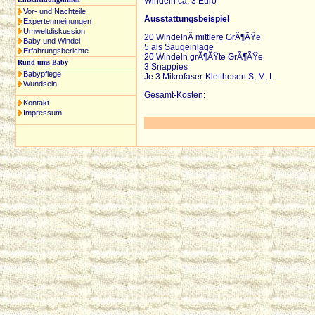
Windeln ca. 3 Euro
Vor- und Nachteile
Ausstattungsbeispiel
Expertenmeinungen
Umweltdiskussion
20 WindelnÂ mittlere GrÃ¶ÃŸe
Baby und Windel
5 als Saugeinlage
Erfahrungsberichte
20 Windeln grÃ¶ÃŸte GrÃ¶ÃŸe
Rund ums Baby
3 Snappies
Babypflege
Je 3 Mikrofaser-Kletthosen S, M, L
Wundsein
Gesamt-Kosten:
Kontakt
Impressum