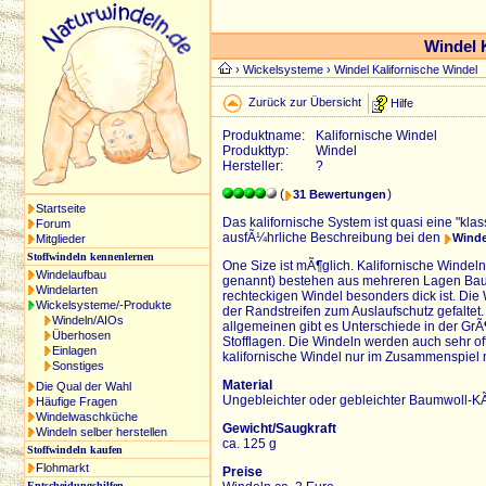
Windel 
›
Wickelsysteme
› Windel Kalifornische Windel
Zurück zur Übersicht
Hilfe
Produktname:
Kalifornische Windel
Produkttyp:
Windel
Hersteller:
?
(
)
31 Bewertungen
Startseite
Das kalifornische System ist quasi eine "klass
Forum
ausfÃ¼hrliche Beschreibung bei den
Winde
Mitglieder
Stoffwindeln kennenlernen
One Size ist mÃ¶glich. Kalifornische Winde
Windelaufbau
genannt) bestehen aus mehreren Lagen Baumwo
Windelarten
rechteckigen Windel besonders dick ist. Die W
Wickelsysteme/-Produkte
der Randstreifen zum Auslaufschutz gefaltet
Windeln/AIOs
allgemeinen gibt es Unterschiede in der GrÃ¶
Überhosen
Stofflagen. Die Windeln werden auch sehr of
Einlagen
kalifornische Windel nur im Zusammenspiel m
Sonstiges
Material
Die Qual der Wahl
Ungebleichter oder gebleichter Baumwoll-K
Häufige Fragen
Windelwaschküche
Gewicht/Saugkraft
Windeln selber herstellen
ca. 125 g
Stoffwindeln kaufen
Flohmarkt
Preise
Entscheidungshilfen