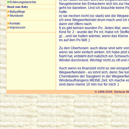
Erfahrungsberichte
Neugeborene bei Einkackern sich bis zur Hals
Rund ums Baby
geht nix daneben. Und ich brauchte keine 
Babypflege
hatte.
Wundsein
e) sie riechen nicht (so stark) wie die Weg
ich eine Wegwerfwindel drum mach und ich ri
Kontakt
dann viel öfters nach.
Impressum
f) es gibt keinen wunden Po. Jedes Mal, we
Kind Nr. 2 - wurde der Po rot. Habe ich Sto
g) ...und sie halten wärmer, wenn das Kleine
es auf den Po fällt ;)
Zu den Überhosen: auch diese sind sehr von
wenn sie sehr einfach wirken. Ich habe jetzt
Naht hat, entsteht dort natürlich ein Schwac
Windel durchnässt. Wichtig! nicht zu oft und
Auch wenn es finanziell nicht so viel einspart
Wegwerfwindeln - es lohnt sich, denn Sie tu
Chemikalien der Saugkern in der Wegwerfwinde
Windelaufhängens MEINE Zeit. Ich mache es 
sind dann meine 10 min nur für mich :)
© 1998-2026, Stefanie M