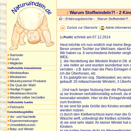
: Warum Stoffwindeln?! - 2 Kin
›
Erfahrungsberichte
› : Warum Stoffwindeln?! -
Zurück zur Übersicht
Admin informiere
(
) schrieb am 07.12.2014
Profil
Heut möchte ich nun endlich mal meine Bege
Bevor unsere Tochter zur Welt kam, stand für 
Wir haben ca. 6 verschiedene Anbieter verg
Startseite
WEIL:
Forum
1. die Herstellung der Windeln findet in Dtl.
Mitglieder
2. wie riefen an und wurden wunderbar von d
Stoffwindeln kennenlernen
verraten - z.B. kann man die Flies-Einlagen
Windelaufbau
ich die Überhosen, etc.
Windelarten
3. Es gab/gibt ein sog. Starterpaket, wo ve
Wickelsysteme/-Produkte
gekauft: 20 mitwachsende Windeln, 3 Überho
Die Qual der Wahl
Häufige Fragen
...Und nach langer Nutzung hier die Pluspun
Windelwaschküche
a) sie trocknen verhältnismäßig schnell, da d
Windeln selber herstellen
hessnatur-windeln. Hier ist die EinlageVerst
zum trocknen.
Stoffwindeln kaufen
b) sie sind für jede Größe des Kindes einstel
Flohmarkt
werden nutzen.
Entscheidungshilfen
c) durch den Klettverschluss kann man die G
Vor- und Nachteile
Wäsche wirft, unbedingt die Kletties schließe
Expertenmeinungen
d) sie sind sehr stabil. An keiner Windel hat
Umweltdiskussion
Kindern.
Baby und Windel
e) sie halten besser dicht als Wegwerfwindel