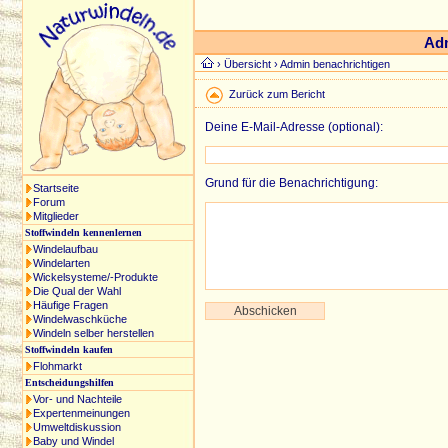
Adm
›
Übersicht
› Admin benachrichtigen
Zurück zum Bericht
Deine E-Mail-Adresse (optional):
Grund für die Benachrichtigung:
Startseite
Forum
Mitglieder
Stoffwindeln kennenlernen
Windelaufbau
Windelarten
Wickelsysteme/-Produkte
Die Qual der Wahl
Häufige Fragen
Windelwaschküche
Windeln selber herstellen
Stoffwindeln kaufen
Flohmarkt
Entscheidungshilfen
Vor- und Nachteile
Expertenmeinungen
Umweltdiskussion
Baby und Windel