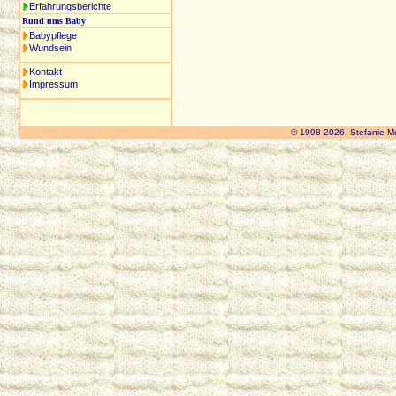
Erfahrungsberichte
Rund ums Baby
Babypflege
Wundsein
Kontakt
Impressum
© 1998-2026, Stefanie M