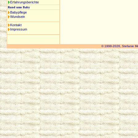
Erfahrungsberichte
Rund ums Baby
Babypflege
Wundsein
Kontakt
Impressum
© 1998-2026, Stefanie M