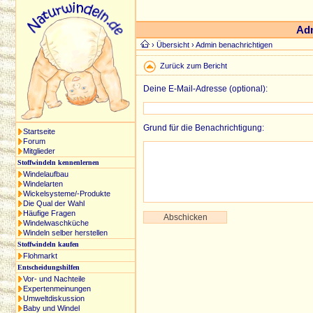
Adm
›
Übersicht
› Admin benachrichtigen
Zurück zum Bericht
Deine E-Mail-Adresse (optional):
Grund für die Benachrichtigung:
Startseite
Forum
Mitglieder
Stoffwindeln kennenlernen
Windelaufbau
Windelarten
Wickelsysteme/-Produkte
Die Qual der Wahl
Häufige Fragen
Windelwaschküche
Windeln selber herstellen
Stoffwindeln kaufen
Flohmarkt
Entscheidungshilfen
Vor- und Nachteile
Expertenmeinungen
Umweltdiskussion
Baby und Windel