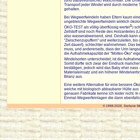
(und babyfreundliche) Waschmittel. Die Umwe
Transport jeder Windel wird durch moderne
gehalten.
Bei Wegwerfwindeln haben Eltern kaum eine 
ungebleichte Wegwerfwindeln wirklich ökologi
1
ÖKO-TEST als völlig überflüssig wertet
) sc
Zellstoff sind noch Reste des Holzanteiles (
also wasserabweisend, sind. Deshalb kann de
"Zwischenzupuffern" und weiterzuleiten, bis
Zeit dauert), schlechter wahrnehmen. Das be
muss, und andererseits, dass der Urin lang
die Aufnahmekapazität der "Moltex-Öko" eige
Windelsorten unterscheidet, ist die Aufnahm
Somit dürfte sich zwar der Eindruck mancher
bestätigen, jedoch wird das Baby eher nass -
Materialeinsatz und ein höherer Windelverbr
Bilanz aus.
Eine weitere Alternative für eine bessere Ök
welche mit biologisch abbaubarer Hülle aus 
genauen Fabrikate kenne ich leider nicht. I
Einmal-Wegwerfeinlagen die dann ebenfalls 
© 1998-2026, Stefanie M