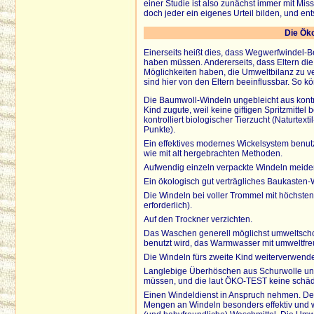
einer Studie ist also zunächst immer mit Miss
doch jeder ein eigenes Urteil bilden, und en
Die Öko
Einerseits heißt dies, dass Wegwerfwindel-
haben müssen. Andererseits, dass Eltern di
Möglichkeiten haben, die Umweltbilanz zu 
sind hier von den Eltern beeinflussbar. So k
Die Baumwoll-Windeln ungebleicht aus kontr
Kind zugute, weil keine giftigen Spritzmitt
kontrolliert biologischer Tierzucht (Naturte
Punkte).
Ein effektives modernes Wickelsystem benu
wie mit alt hergebrachten Methoden.
Aufwendig einzeln verpackte Windeln meide
Ein ökologisch gut verträgliches Baukasten
Die Windeln bei voller Trommel mit höchsten
erforderlich).
Auf den Trockner verzichten.
Das Waschen generell möglichst umweltsch
benutzt wird, das Warmwasser mit umweltfreu
Die Windeln fürs zweite Kind weiterverwen
Langlebige Überhöschen aus Schurwolle un
müssen, und die laut ÖKO-TEST keine schädl
Einen Windeldienst in Anspruch nehmen. De
Mengen an Windeln besonders effektiv und