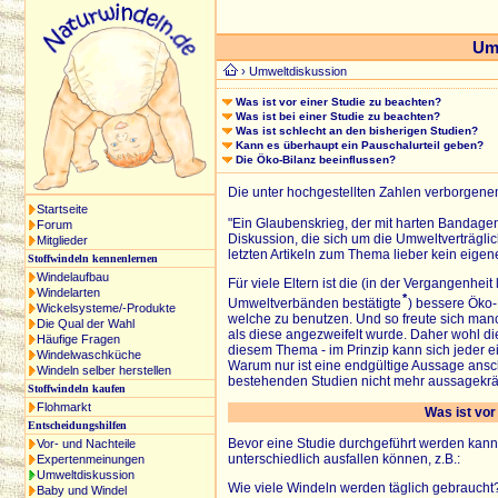
Um
› Umweltdiskussion
Was ist vor einer Studie zu beachten?
Was ist bei einer Studie zu beachten?
Was ist schlecht an den bisherigen Studien?
Kann es überhaupt ein Pauschalurteil geben?
Die Öko-Bilanz beeinflussen?
Die unter hochgestellten Zahlen verborgene
Startseite
"Ein Glaubenskrieg, der mit harten Bandagen
Forum
Diskussion, die sich um die Umweltverträgli
Mitglieder
letzten Artikeln zum Thema lieber kein eigene
Stoffwindeln kennenlernen
Windelaufbau
Für viele Eltern ist die (in der Vergangenhe
Windelarten
*
Umweltverbänden bestätigte
) bessere Öko-
Wickelsysteme/-Produkte
welche zu benutzen. Und so freute sich man
Die Qual der Wahl
als diese angezweifelt wurde. Daher wohl die
Häufige Fragen
diesem Thema - im Prinzip kann sich jeder 
Windelwaschküche
Warum nur ist eine endgültige Aussage ansc
Windeln selber herstellen
bestehenden Studien nicht mehr aussagekrä
Stoffwindeln kaufen
Flohmarkt
Was ist vor
Entscheidungshilfen
Bevor eine Studie durchgeführt werden kann
Vor- und Nachteile
unterschiedlich ausfallen können, z.B.:
Expertenmeinungen
Umweltdiskussion
Wie viele Windeln werden täglich gebraucht
Baby und Windel