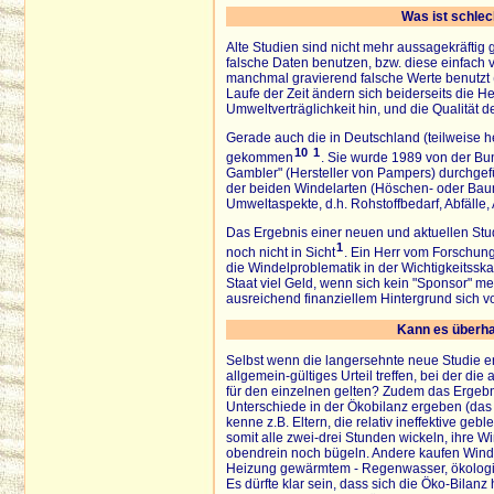
Was ist schlec
Alte Studien sind nicht mehr aussagekräfti
falsche Daten benutzen, bzw. diese einfach
manchmal gravierend falsche Werte benutzt (o
Laufe der Zeit ändern sich beiderseits die H
Umweltverträglichkeit hin, und die Qualität de
Gerade auch die in Deutschland (teilweise heu
10
1
gekommen
. Sie wurde 1989 von der Bu
Gambler" (Hersteller von Pampers) durchgef
der beiden Windelarten (Höschen- oder Baum
Umweltaspekte, d.h. Rohstoffbedarf, Abfälle, 
Das Ergebnis einer neuen und aktuellen Stu
1
noch nicht in Sicht
. Ein Herr vom Forschung
die Windelproblematik in der Wichtigkeitssk
Staat viel Geld, wenn sich kein "Sponsor" mel
ausreichend finanziellem Hintergrund sich vo
Kann es überha
Selbst wenn die langersehnte neue Studie 
allgemein-gültiges Urteil treffen, bei der
für den einzelnen gelten? Zudem das Ergebn
Unterschiede in der Ökobilanz ergeben (das i
kenne z.B. Eltern, die relativ ineffektive g
somit alle zwei-drei Stunden wickeln, ihre 
obendrein noch bügeln. Andere kaufen Winde
Heizung gewärmtem - Regenwasser, ökologis
Es dürfte klar sein, dass sich die Öko-Bilanz