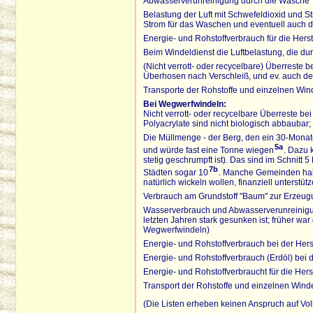
Abwasserverunreinigung durch die Wäsche
Belastung der Luft mit Schwefeldioxid und S
Strom für das Waschen und eventuell auch d
Energie- und Rohstoffverbrauch für die Hers
Beim Windeldienst die Luftbelastung, die du
(Nicht verrott- oder recycelbare) Überreste
Überhosen nach Verschleiß, und ev. auch d
Transporte der Rohstoffe und einzelnen Wi
Bei Wegwerfwindeln:
Nicht verrott- oder recycelbare Überreste be
Polyacrylate sind nicht biologisch abbaubar;
Die Müllmenge - der Berg, den ein 30-Monate
5a
und würde fast eine Tonne wiegen
. Dazu 
stetig geschrumpft ist). Das sind im Schnit
7b
Städten sogar 10
. Manche Gemeinden habe
natürlich wickeln wollen, finanziell unterstüt
Verbrauch am Grundstoff "Baum" zur Erzeugu
Wasserverbrauch und Abwasserverunreinigung 
letzten Jahren stark gesunken ist; früher 
Wegwerfwindeln)
Energie- und Rohstoffverbrauch bei der Her
Energie- und Rohstoffverbrauch (Erdöl) bei d
Energie- und Rohstoffverbraucht für die Herst
Transport der Rohstoffe und einzelnen Win
(Die Listen erheben keinen Anspruch auf Voll