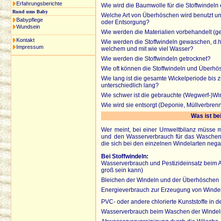
Erfahrungsberichte
Wie wird die Baumwolle für die Stoffwindeln
Rund ums Baby
Welche Art von Überhöschen wird benutzt un
Babypflege
oder Entsorgung?
Wundsein
Wie werden die Materialien vorbehandelt (geb
Kontakt
Wie werden die Stoffwindeln gewaschen, d.h
Impressum
welchem und mit wie viel Wasser?
Wie werden die Stoffwindeln getrocknet?
Wie oft können die Stoffwindeln und Überhös
Wie lang ist die gesamte Wickelperiode bis z
unterschiedlich lang?
Wie schwer ist die gebrauchte (Wegwerf-)Wi
Wie wird sie entsorgt (Deponie, Müllverbre
Was ist be
Wer meint, bei einer Umweltbilanz müsse 
und den Wasserverbrauch für das Waschen d
die sich bei den einzelnen Windelarten negat
Bei Stoffwindeln:
Wasserverbrauch und Pestizideinsatz beim 
groß sein kann)
Bleichen der Windeln und der Überhöschen
Energieverbrauch zur Erzeugung von Wind
PVC- oder andere chlorierte Kunststoffe in
Wasserverbrauch beim Waschen der Winde