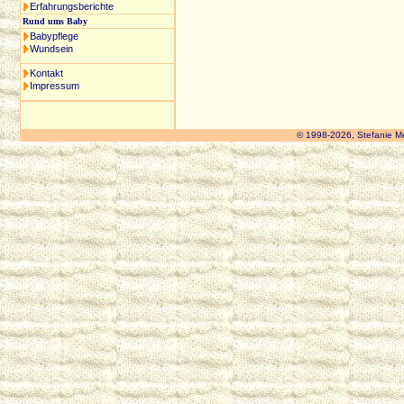
Erfahrungsberichte
Rund ums Baby
Babypflege
Wundsein
Kontakt
Impressum
© 1998-2026, Stefanie M