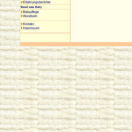
Erfahrungsberichte
Rund ums Baby
Babypflege
Wundsein
Kontakt
Impressum