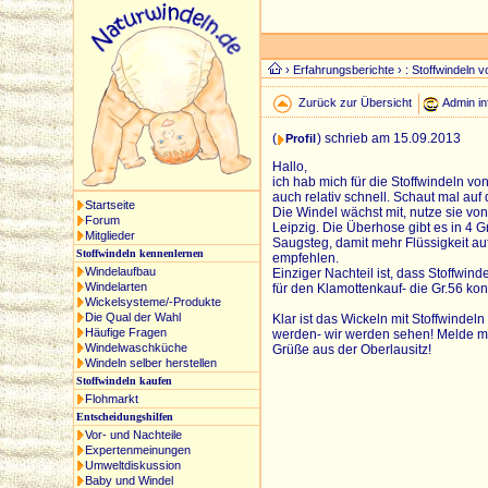
›
Erfahrungsberichte
› : Stoffwindeln v
Zurück zur Übersicht
Admin in
(
) schrieb am 15.09.2013
Profil
Hallo,
ich hab mich für die Stoffwindeln v
auch relativ schnell. Schaut mal au
Startseite
Die Windel wächst mit, nutze sie von
Forum
Leipzig. Die Überhose gibt es in 4 
Mitglieder
Saugsteg, damit mehr Flüssigkeit a
Stoffwindeln kennenlernen
empfehlen.
Windelaufbau
Einziger Nachteil ist, dass Stoffwi
Windelarten
für den Klamottenkauf- die Gr.56 kon
Wickelsysteme/-Produkte
Die Qual der Wahl
Klar ist das Wickeln mit Stoffwind
Häufige Fragen
werden- wir werden sehen! Melde mic
Windelwaschküche
Grüße aus der Oberlausitz!
Windeln selber herstellen
Stoffwindeln kaufen
Flohmarkt
Entscheidungshilfen
Vor- und Nachteile
Expertenmeinungen
Umweltdiskussion
Baby und Windel