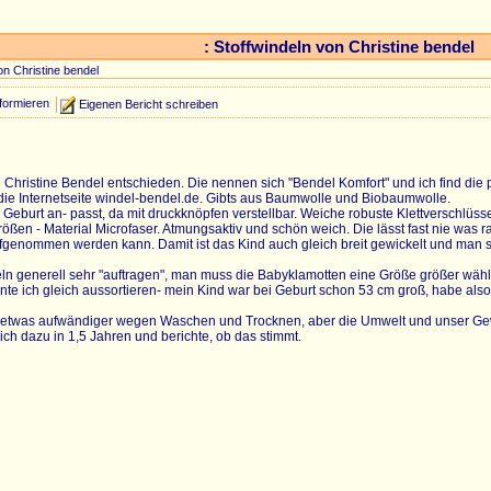
: Stoffwindeln von Christine bendel
on Christine bendel
formieren
Eigenen Bericht schreiben
on Christine Bendel entschieden. Die nennen sich "Bendel Komfort" und ich find d
f die Internetseite windel-bendel.de. Gibts aus Baumwolle und Biobaumwolle.
 Geburt an- passt, da mit druckknöpfen verstellbar. Weiche robuste Klettverschlüs
Größen - Material Microfaser. Atmungsaktiv und schön weich. Die lässt fast nie wa
ufgenommen werden kann. Damit ist das Kind auch gleich breit gewickelt und man 
ndeln generell sehr "auftragen", man muss die Babyklamotten eine Größe größer wäh
nte ich gleich aussortieren- mein Kind war bei Geburt schon 53 cm groß, habe also gl
eln etwas aufwändiger wegen Waschen und Trocknen, aber die Umwelt und unser Ge
h dazu in 1,5 Jahren und berichte, ob das stimmt.