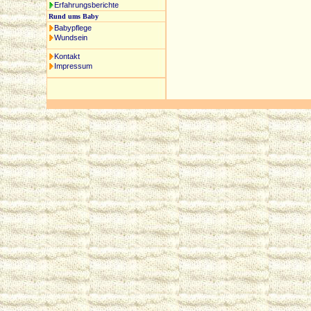
Erfahrungsberichte
Rund ums Baby
Babypflege
Wundsein
Kontakt
Impressum