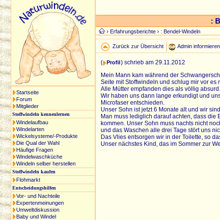
: 
›
Erfahrungsberichte
› : Bendel-Windeln
Zurück zur Übersicht
Admin informiere
(
) schrieb am 29.11.2012
Profil
Mein Mann kam während der Schwangerschaft
Seite mit Stoffwindeln und schlug mir vor es 
Alle Mütter empfanden dies als völlig absurd
Startseite
Wir haben uns dann lange erkundigt und u
Forum
Microfaser entschieden.
Mitglieder
Unser Sohn ist jetzt 6 Monate alt und wir sin
Stoffwindeln kennenlernen
Man muss lediglich darauf achten, dass die 
Windelaufbau
kommen. Unser Sohn muss nachts nicht noch
Windelarten
und das Waschen alle drei Tage stört uns nic
Wickelsysteme/-Produkte
Das Vlies entsorgen wir in der Toilette, so d
Die Qual der Wahl
Unser nächstes Kind, das im Sommer zur Welt
Häufige Fragen
Windelwaschküche
Windeln selber herstellen
Stoffwindeln kaufen
Flohmarkt
Entscheidungshilfen
Vor- und Nachteile
Expertenmeinungen
Umweltdiskussion
Baby und Windel