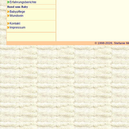
Erfahrungsberichte
Rund ums Baby
Babypflege
Wundsein
Kontakt
Impressum
© 1998-2026, Stefanie M