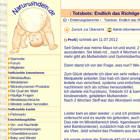
: Totsbots: Endlich das Richtig
›
Erfahrungsberichte
› : Totsbots: Endlich das 
Zurück zur Übersicht
Admin informiere
(
) schrieb am 11.07.2012
Profil
Seit Geburt war meine Maus rot und wund, 2
auszutesten. Sie blieb rot ...nach 4 Wochen i
mehr gibt als Mullwindeln und Gummiüberh
Startseite
Forum
Dann stand ich vor der Frage, was nun? Wie 
Mitglieder
Stoffwindeln kennenlernen
Zum Glück stolperte ich über ein sehr nette
Windelaufbau
Mietpakete anbietet. Das hab ich dann prompt
Windelarten
testete nun verschied. systeme und entschied
Wickelsysteme/-Produkte
nachhinein sich als schlau herausstellte).
Die Qual der Wahl
Ich startete mit Fuzzibunz, Totsbots V2 & ba
Häufige Fragen
bindewindeln, gefalteten Mullwindeln ...
Windelwaschküche
Nach 2 Wochen Stoff war das Wundsein endli
Windeln selber herstellen
Stoffwindeln kaufen
Leider kam es aber wieder :-( und ich probie
Flohmarkt
untersucht und es wurde nix gefunden, auch 
Entscheidungshilfen
Das rote im Windelbereich blieb. Irgendwann 
Vor- und Nachteile
weil Bambsviskose), zusätzlich hab ich mir d
Expertenmeinungen
als Vlies. Jetzt scheint das Problem aus der
Umweltdiskussion
Baby und Windel
Ich würde jedem die Totsbots AIO V2 & bamb