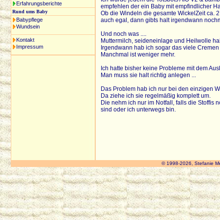
Erfahrungsberichte
empfehlen der ein Baby mit empfindlicher Ha
Rund ums Baby
Ob die Windeln die gesamte WickelZeit ca. 2.5
Babypflege
auch egal, dann gibts halt irgendwann noch
Wundsein
Und noch was ....
Kontakt
Muttermilch, seideneinlage und Heilwolle ha
Impressum
Irgendwann hab ich sogar das viele Cremen
Manchmal ist weniger mehr.
Ich hatte bisher keine Probleme mit dem Ausl
Man muss sie halt richtig anlegen ...
Das Problem hab ich nur bei den einzigen WW
Da ziehe ich sie regelmäßig komplett um.
Die nehm ich nur im Notfall, falls die Stoffis
sind oder ich unterwegs bin.
© 1998-2026, Stefanie M