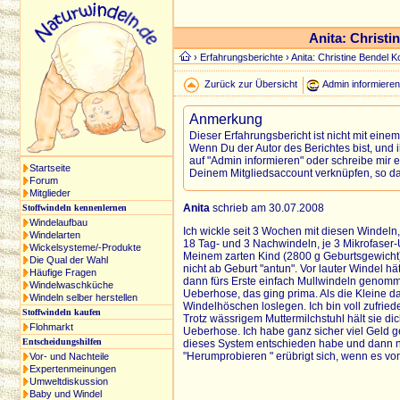
Anita: Christ
›
Erfahrungsberichte
› Anita: Christine Bendel 
Zurück zur Übersicht
Admin informiere
Anmerkung
Dieser Erfahrungsbericht ist nicht mit eine
Wenn Du der Autor des Berichtes bist, und 
auf "Admin informieren" oder schreibe mir e
Startseite
Deinem Mitgliedsaccount verknüpfen, so da
Forum
Mitglieder
Anita
schrieb am 30.07.2008
Stoffwindeln kennenlernen
Windelaufbau
Ich wickle seit 3 Wochen mit diesen Windeln
Windelarten
18 Tag- und 3 Nachwindeln, je 3 Mikrofaser
Wickelsysteme/-Produkte
Meinem zarten Kind (2800 g Geburtsgewicht) 
Die Qual der Wahl
nicht ab Geburt "antun". Vor lauter Windel h
Häufige Fragen
dann fürs Erste einfach Mullwindeln genomm
Windelwaschküche
Ueberhose, das ging prima. Als die Kleine d
Windeln selber herstellen
Windelhöschen loslegen. Ich bin voll zufri
Stoffwindeln kaufen
Trotz wässrigem Muttermilchstuhl hält sie di
Flohmarkt
Ueberhose. Ich habe ganz sicher viel Geld ge
Entscheidungshilfen
dieses System entschieden habe und dann n
"Herumprobieren " erübrigt sich, wenn es vo
Vor- und Nachteile
Expertenmeinungen
Umweltdiskussion
Baby und Windel