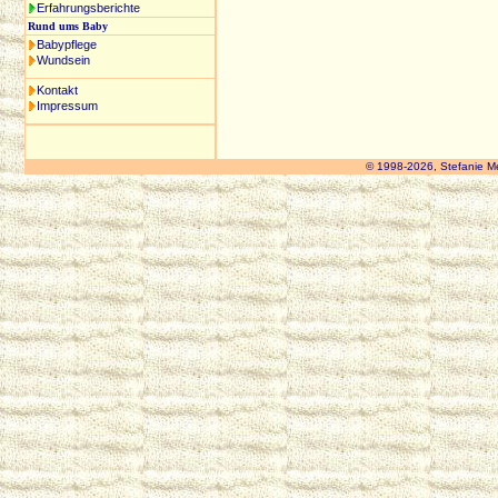
Erfahrungsberichte
Rund ums Baby
Babypflege
Wundsein
Kontakt
Impressum
© 1998-2026, Stefanie M